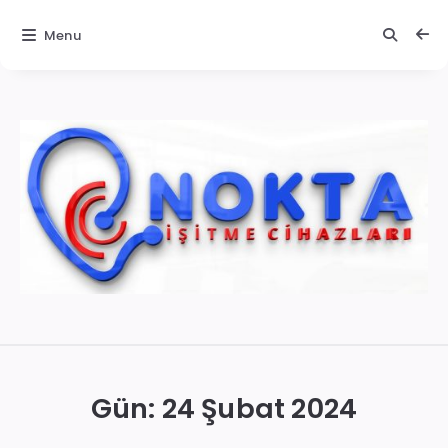
Menu
İzmir
İşitme
Cihazları
Gün:
24 Şubat 2024
|