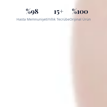
%98
15+
%100
Hasta Memnuniyeti
Yıllık Tecrübe
Orijinal Ürün