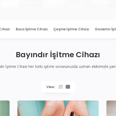
Cihazı
Buca İşitme Cihazı
Çeşme İşitme Cihazı
Gaziemir İş
Bayındır İşitme Cihazı
dır İşitme Cihazı her türlü işitme sorununuzda uzman ekibimizle yan
View: