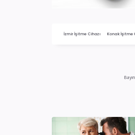
İzmir
İşitme
İzmir İşitme Cihazı
Konak İşitme 
Cihazları
|
İşitme
Cihazı
Bayın
Teknik
Servis