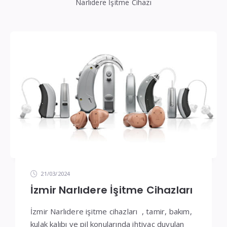
İşitme
Narlıdere İşitme Cihazı
Cihazı
Teknik
Servis
21/03/2024
İzmir Narlıdere İşitme Cihazları
İzmir Narlıdere işitme cihazları , tamir, bakım,
kulak kalıbı ve pil konularında ihtiyaç duyulan