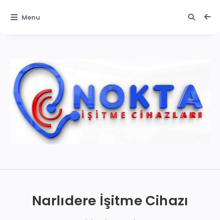
Menu
İzmir
İşitme
Cihazları
Narlıdere İşitme Cihazı
|