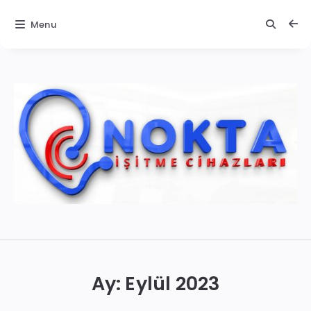
Menu
İzmir
İşitme
Cihazları
Ay:
Eylül 2023
|