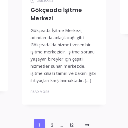
28/03/2024
Gökçeada İşitme
Merkezi
Gökçeada İşitme Merkezi,
adından da anlaşılacağı gibi
Gökçeada’da hizmet veren bir
işitme merkezidir. İşitme sorunu
yaşayan bireyler için çeşitli
hizmetler sunan merkezde,
işitme cihazı tamiri ve bakımı gibi
ihtiyaçları karşılanmaktadır. […]
READ MORE
Older
1
2
…
12