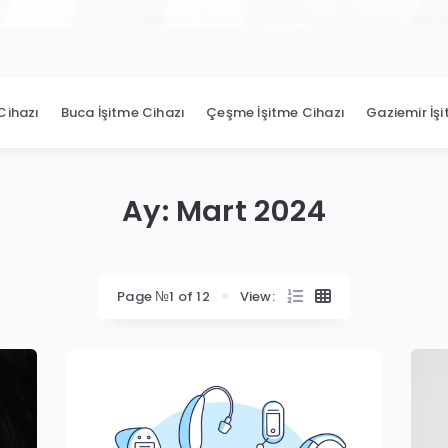
Cihazı
Buca İşitme Cihazı
Çeşme İşitme Cihazı
Gaziemir İş
Ay:
Mart 2024
Page №1 of 12
View: