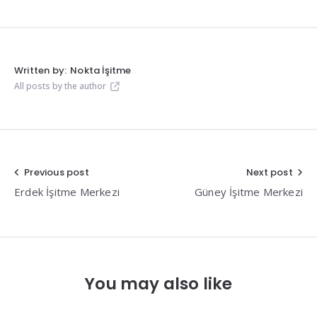
Written by:
Nokta İşitme
All posts by the author
Yazı
Previous post
Next post
Erdek İşitme Merkezi
Güney İşitme Merkezi
gezinmesi
You may also like