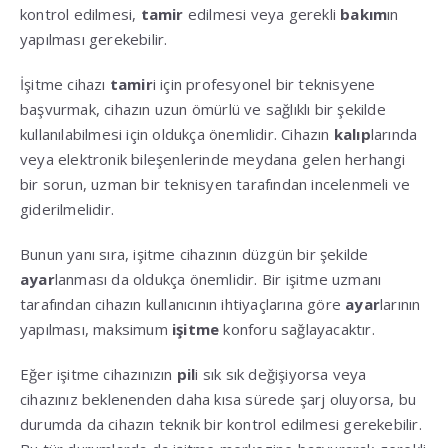
kontrol edilmesi,
tamir
edilmesi veya gerekli
bakım
ın
yapılması gerekebilir.
İşitme cihazı
tamir
i için profesyonel bir teknisyene
başvurmak, cihazın uzun ömürlü ve sağlıklı bir şekilde
kullanılabilmesi için oldukça önemlidir. Cihazın
kalıp
larında
veya elektronik bileşenlerinde meydana gelen herhangi
bir sorun, uzman bir teknisyen tarafından incelenmeli ve
giderilmelidir.
Bunun yanı sıra, işitme cihazının düzgün bir şekilde
ayar
lanması da oldukça önemlidir. Bir işitme uzmanı
tarafından cihazın kullanıcının ihtiyaçlarına göre
ayar
larının
yapılması, maksimum
işitme
konforu sağlayacaktır.
Eğer işitme cihazınızın
pil
i sık sık değişiyorsa veya
cihazınız beklenenden daha kısa sürede şarj oluyorsa, bu
durumda da cihazın teknik bir kontrol edilmesi gerekebilir.