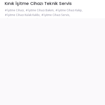
Kınık İşitme Cihazı Teknik Servis
İşitme Cihazı
,
İşitme Cihazı Bakım
,
İşitme Cihazı Kalıp
,
İşitme Cihazı Kulak Kalıbı
,
İşitme Cihazı Servis
,
İşitme Cihazı Tamir
,
İşitme Cihazı Teknik Servis
Halva Theme - Powered by WordPress
İzmir İşitme Cihazı
Konak İşitme Cihazı
Buca İşitme Cihazı
Çeşme İşitme Cihazı
Gaziemir İşitme Cihazı
İstanbul İşitme Cihazı
işitme cihazı tamir
|
işitme cihazı tamir
|
işitme cihazı
|
izmir
isitme merkezi
|
işitme cihazı tamir
|
izmir işitme cihazı
|
izmir
işitme cihazı
|
işitme cihazı tamir
|
sinop işitme merkezi
|
kulak
kalıbı