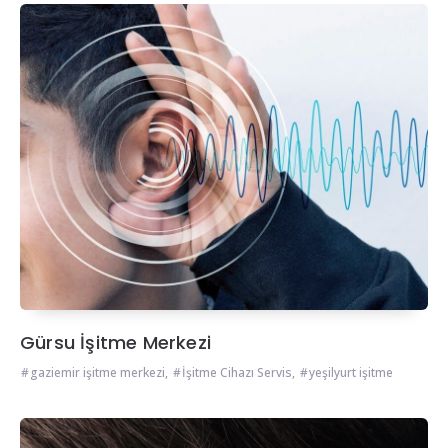
Gürsu İşitme Merkezi
gaziemir işitme merkezi
,
İşitme Cihazı Servis
,
yeşilyurt işitme