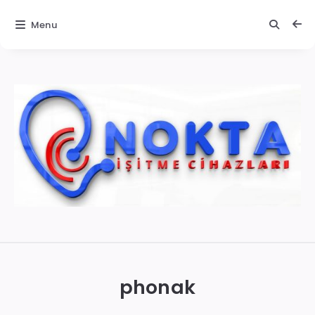
Menu
İzmir
İşitme
Cihazları
phonak
|