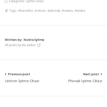
Categories:
İşitme Cihazı
Tags:
bernafon
,
oticon
,
phonak
,
rexton
,
widex
Written by:
Nokta İşitme
All posts by the author
Yazı
Previous post
Next post
Unitron İşitme Cihazı
Phonak İşitme Cihazı
gezinmesi