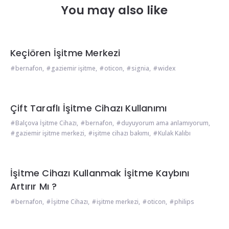
You may also like
Keçiören İşitme Merkezi
bernafon
,
gaziemir işitme
,
oticon
,
signia
,
widex
Çift Taraflı İşitme Cihazı Kullanımı
Balçova İşitme Cihazı
,
bernafon
,
duyuyorum ama anlamıyorum
,
gaziemir işitme merkezi
,
işitme cihazı bakımı
,
Kulak Kalıbı
İşitme Cihazı Kullanmak İşitme Kaybını
Artırır Mı ?
bernafon
,
İşitme Cihazı
,
işitme merkezi
,
oticon
,
philips