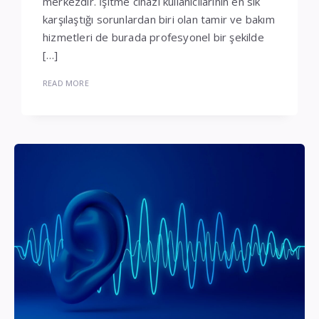
merkezdir. İşitme cihazı kullanıcılarının en sık
karşılaştığı sorunlardan biri olan tamir ve bakım
hizmetleri de burada profesyonel bir şekilde
[…]
READ MORE