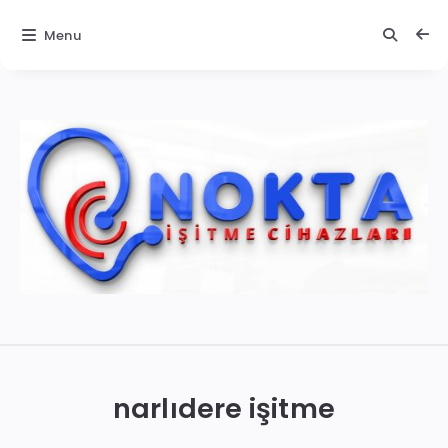
Menu
İzmir
İşitme
Cihazları
narlıdere işitme
|