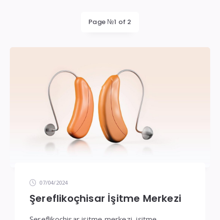
İşitme
Cihazı
Page №1 of 2
Teknik
Servis
07/04/2024
Şereflikoçhisar İşitme Merkezi
Şereflikoçhisar işitme merkezi, işitme