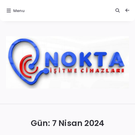
Menu
İzmir
İşitme
Cihazları
Gün:
7 Nisan 2024
|