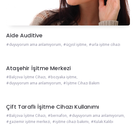
Aide Auditive
duyuyorum ama anlamıyorum
,
üçyol işitme
,
urla işitme cihazı
Ataşehir İşitme Merkezi
Balçova İşitme Cihazı
,
bozyaka işitme
,
duyuyorum ama anlamıyorum
,
İşitme Cihazı Bakım
Çift Taraflı İşitme Cihazı Kullanımı
Balçova İşitme Cihazı
,
bernafon
,
duyuyorum ama anlamıyorum
,
gaziemir işitme merkezi
,
işitme cihazı bakımı
,
Kulak Kalıbı