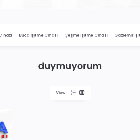
Cihazı
Buca İşitme Cihazı
Çeşme İşitme Cihazı
Gaziemir İş
duymuyorum
View: