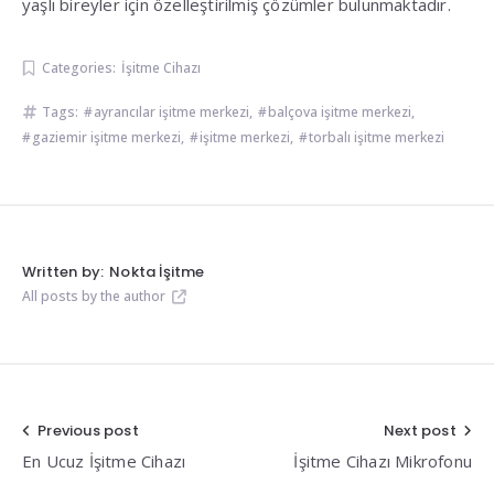
yaşlı bireyler için özelleştirilmiş çözümler bulunmaktadır.
Categories:
İşitme Cihazı
Tags:
ayrancılar işitme merkezi
,
balçova işitme merkezi
,
gaziemir işitme merkezi
,
işitme merkezi
,
torbalı işitme merkezi
Written by:
Nokta İşitme
All posts by the author
Yazı
Previous post
Next post
En Ucuz İşitme Cihazı
İşitme Cihazı Mikrofonu
gezinmesi