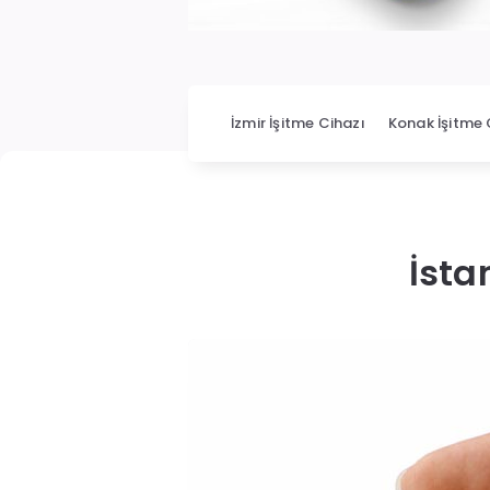
İzmir İşitme Cihazı
Konak İşitme 
İsta