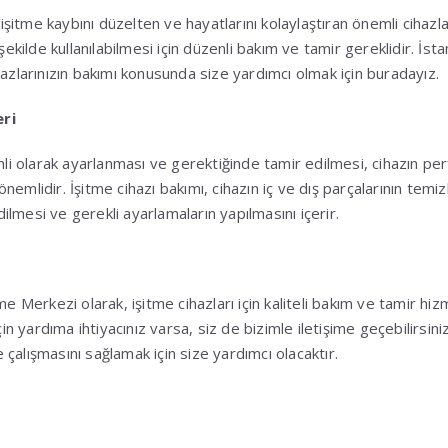
n işitme kaybını düzelten ve hayatlarını kolaylaştıran önemli cihazla
 şekilde kullanılabilmesi için düzenli bakım ve tamir gereklidir. İst
hazlarınızın bakımı konusunda size yardımcı olmak için buradayız.
ri
enli olarak ayarlanması ve gerektiğinde tamir edilmesi, cihazın p
emlidir. İşitme cihazı bakımı, cihazın iç ve dış parçalarının temiz
edilmesi ve gerekli ayarlamaların yapılmasını içerir.
me Merkezi olarak, işitme cihazları için kaliteli bakım ve tamir hi
için yardıma ihtiyacınız varsa, siz de bizimle iletişime geçebilirsin
de çalışmasını sağlamak için size yardımcı olacaktır.