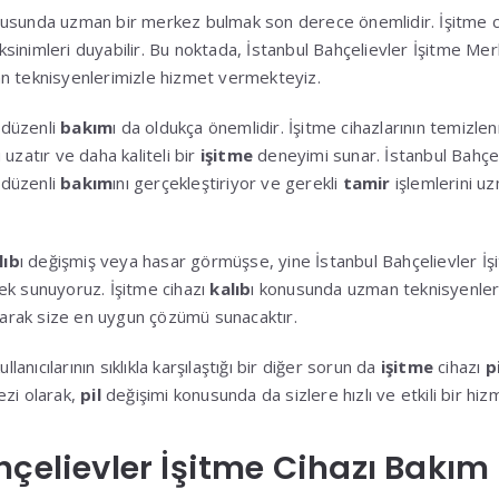
usunda uzman bir merkez bulmak son derece önemlidir. İşitme c
sinimleri duyabilir. Bu noktada, İstanbul Bahçelievler İşitme Mer
n teknisyenlerimizle hizmet vermekteyiz.
n düzenli
bakım
ı da oldukça önemlidir. İşitme cihazlarının temizl
uzatır ve daha kaliteli bir
işitme
deneyimi sunar. İstanbul Bahçe
n düzenli
bakım
ını gerçekleştiriyor ve gerekli
tamir
işlemlerini uz
lıb
ı değişmiş veya hasar görmüşse, yine İstanbul Bahçelievler İ
ek sunuyoruz. İşitme cihazı
kalıb
ı konusunda uzman teknisyenleri
 alarak size en uygun çözümü sunacaktır.
llanıcılarının sıklıkla karşılaştığı bir diğer sorun da
işitme
cihazı
pi
ezi olarak,
pil
değişimi konusunda da sizlere hızlı ve etkili bir hi
hçelievler İşitme Cihazı Bakım