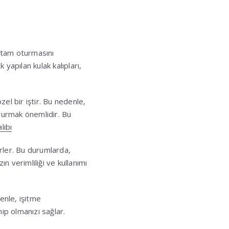
ne tam oturmasını
yapılan kulak kalıpları,
el bir iştir. Bu nedenle,
şvurmak önemlidir. Bu
lıbı
irler. Bu durumlarda,
ın verimliliği ve kullanımı
denle, işitme
ip olmanızı sağlar.