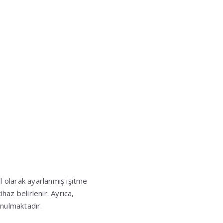
l olarak ayarlanmış işitme
haz belirlenir. Ayrıca,
unulmaktadır.