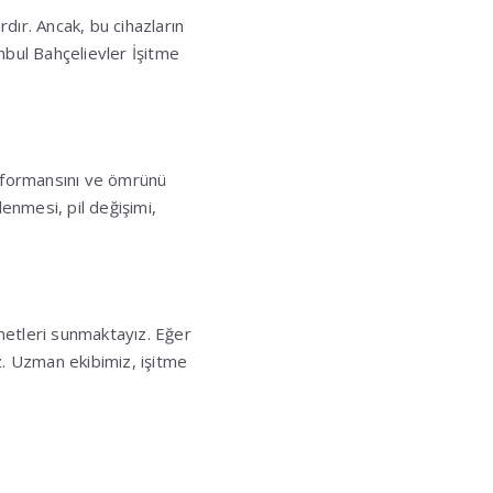
rdır. Ancak, bu cihazların
anbul Bahçelievler İşitme
erformansını ve ömrünü
lenmesi, pil değişimi,
zmetleri sunmaktayız. Eğer
iz. Uzman ekibimiz, işitme