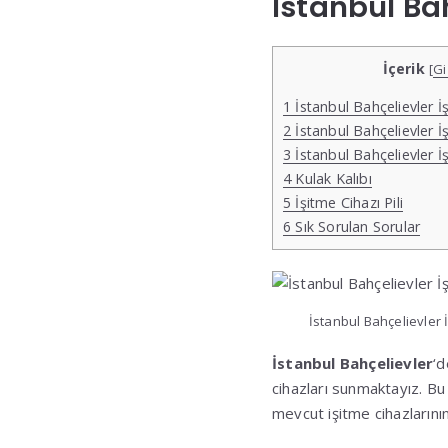
İstanbul Ba
İçerik
[
Gi
1
İstanbul Bahçelievler İ
2
İstanbul Bahçelievler İ
3
İstanbul Bahçelievler İ
4
Kulak Kalıbı
5
İşitme Cihazı Pili
6
Sık Sorulan Sorular
İstanbul Bahçelievler 
İstanbul Bahçelievler
‘d
cihazları sunmaktayız. Bu 
mevcut işitme cihazlarını