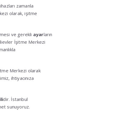
ihazları zamanla
kezi olarak, işitme
enmesi ve gerekli
ayar
ların
lievler İşitme Merkezi
manlıkla
şitme Merkezi olarak
miz, ihtiyacınıza
li
dir. İstanbul
zmet sunuyoruz.