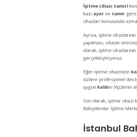
İşitme cihazı tamiri
kon
bazı
ayar
ve
tamir
gerek
cihazları konusunda uzma
Ayrıca, işitme cihazlarını
yapılması, cihazın ömrünü 
olarak, işitme cihazlarını
gerçekleştiriyoruz.
Eğer işitme cihazınızın
ka
sizlere profesyonel dest
uygun
kalıb
ın ölçülerini
Son olarak, işitme cihazı ku
Bahçelievler İşitme Merk
İstanbul Ba