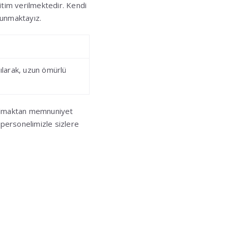
itim verilmektedir. Kendi
 sunmaktayız.
pılarak, uzun ömürlü
ı olmaktan memnuniyet
 personelimizle sizlere