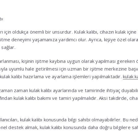
bı
arı için oldukça önemli bir unsurdur. Kulak kalıbı, cihazın kulak içi
itme deneyimi yaşamanıza yardımcı olur. Ayrıca, kişiye özel olarak 
 sağlar.
rlanması, kişinin işitme kaybına uygun olarak yapılması gereken öz
hazıyla uyumlu hale getirilmesi için uzman bir işitme merkezine ba
kulak kalıbı hazırlama ve ayarlama işlemleri yapılmaktadır.
kulak ka
ı, zaman zaman kulak kalıbı ayarlarında ve tamirinde ihtiyaç duyabil
dan kulak kalıbı bakımı ve tamiri yapılmalıdır. Aksi takdirde, cihaz
llanıcıları, kulak kalıbı konusunda bilgi sahibi olmayabilirler. Bu ne
l destek almak, kulak kalıbı konusunda daha doğru bilgilere sah