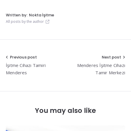
Written by:
Nokta İşitme
All posts by the author
Yazı
Previous post
Next post
İşitme Cihazı Tamiri
Menderes İşitme Cihazı
gezinmesi
Menderes
Tamir Merkezi
You may also like