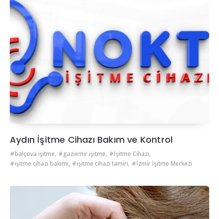
Aydın İşitme Cihazı Bakım ve Kontrol
balçova işitme
,
gaziemir işitme
,
İşitme Cihazı
,
işitme cihazı bakımı
,
işitme cihazı tamiri
,
İzmir İşitme Merkezi