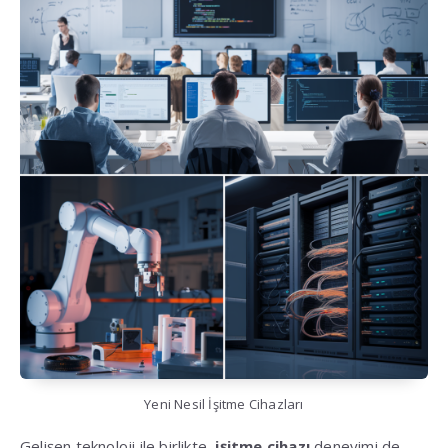
Yeni Nesil İşitme Cihazları
Gelişen teknoloji ile birlikte,
işitme cihazı
deneyimi de