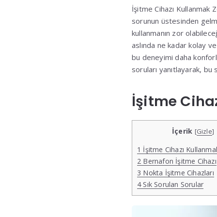
İşitme Cihazı Kullanmak Z
sorunun üstesinden gelmek 
kullanmanın zor olabilece
aslında ne kadar kolay ve 
bu deneyimi daha konforlu
soruları yanıtlayarak, bu
İşitme Ciha
İçerik
[
Gizle
]
1
İşitme Cihazı Kullanm
2
Bernafon İşitme Cihazı
3
Nokta İşitme Cihazları
4
Sık Sorulan Sorular