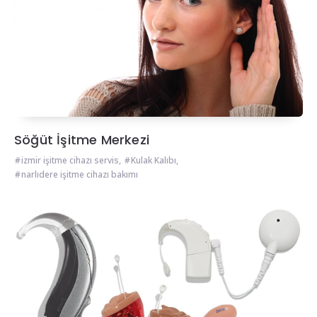
Söğüt İşitme Merkezi
izmir işitme cihazı servis
,
Kulak Kalıbı
,
narlıdere işitme cihazı bakımı