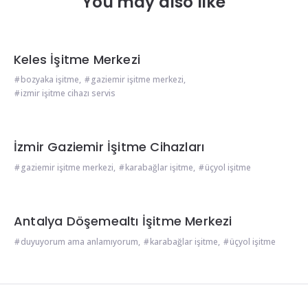
You may also like
Keles İşitme Merkezi
bozyaka işitme
,
gaziemir işitme merkezi
,
izmir işitme cihazı servis
İzmir Gaziemir İşitme Cihazları
gaziemir işitme merkezi
,
karabağlar işitme
,
üçyol işitme
Antalya Döşemealtı İşitme Merkezi
duyuyorum ama anlamıyorum
,
karabağlar işitme
,
üçyol işitme