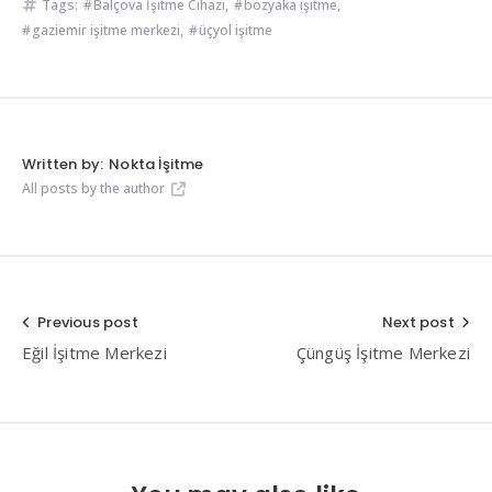
Tags:
Balçova İşitme Cihazı
,
bozyaka işitme
,
gaziemir işitme merkezi
,
üçyol işitme
Written by:
Nokta İşitme
All posts by the author
Yazı
Previous post
Next post
Eğil İşitme Merkezi
Çüngüş İşitme Merkezi
gezinmesi