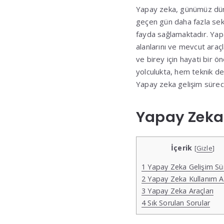
Yapay zeka, günümüz dünya
geçen gün daha fazla sek
fayda sağlamaktadır. Yapa
alanlarını ve mevcut araçla
ve birey için hayati bir 
yolculukta, hem teknik det
Yapay zeka gelişim süreci,
Yapay Zeka 
İçerik
[
Gizle
]
1
Yapay Zeka Gelişim Sü
2
Yapay Zeka Kullanım Al
3
Yapay Zeka Araçları
4
Sık Sorulan Sorular