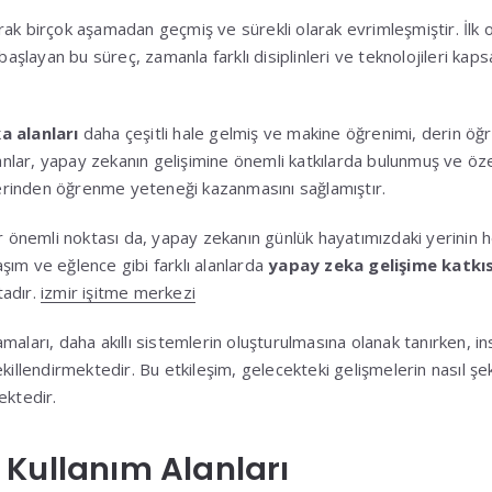
larak birçok aşamadan geçmiş ve sürekli olarak evrimleşmiştir. İlk 
 başlayan bu süreç, zamanla farklı disiplinleri ve teknolojileri kap
a alanları
daha çeşitli hale gelmiş ve makine öğrenimi, derin öğr
lanlar, yapay zekanın gelişimine önemli katkılarda bulunmuş ve özel
tlerinden öğrenme yeteneği kazanmasını sağlamıştır.
er önemli noktası da, yapay zekanın günlük hayatımızdaki yerinin 
laşım ve eğlence gibi farklı alanlarda
yapay zeka gelişime katkıs
tadır.
izmir işitme merkezi
maları, daha akıllı sistemlerin oluşturulmasına olanak tanırken, i
ekillendirmektedir. Bu etkileşim, gelecekteki gelişmelerin nasıl ş
ektedir.
Kullanım Alanları