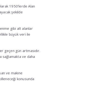
olarak 1950’lerde Alan
sayacak şekilde
enme gibi alt alanlar
likle büyük veri ile
her geçen gün artmasıdır.
ı
sağlamakta ve daha
nsan ve makine
ekilleneceği konusunda