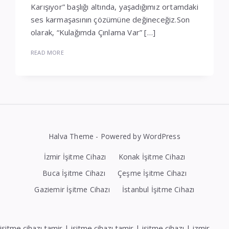
Karışıyor” başlığı altında, yaşadığımız ortamdaki
ses karmaşasının çözümüne değineceğiz.Son
olarak, “Kulağımda Çınlama Var” […]
READ MORE
Halva Theme - Powered by WordPress
İzmir İşitme Cihazı
Konak İşitme Cihazı
Buca İşitme Cihazı
Çeşme İşitme Cihazı
Gaziemir İşitme Cihazı
İstanbul İşitme Cihazı
işitme cihazı tamir
|
işitme cihazı tamir
|
işitme cihazı
|
izmir