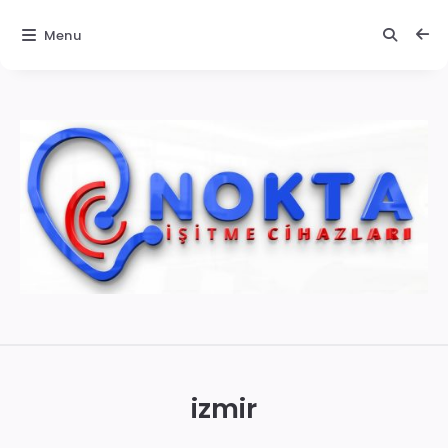
Menu
İzmir
İşitme
Cihazları
izmir
|