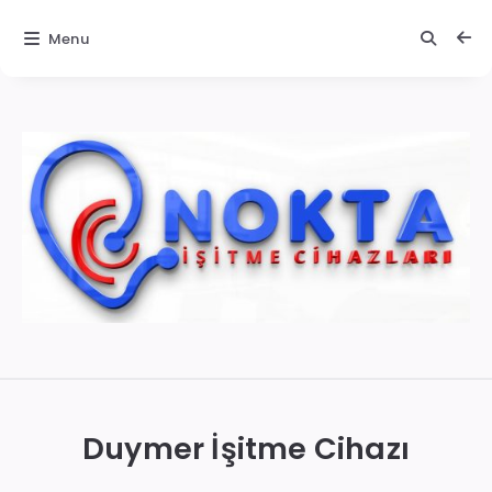
Menu
İzmir
İşitme
Cihazları
Duymer İşitme Cihazı
|