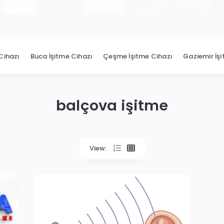
Cihazı
Buca İşitme Cihazı
Çeşme İşitme Cihazı
Gaziemir İş
balçova işitme
View: