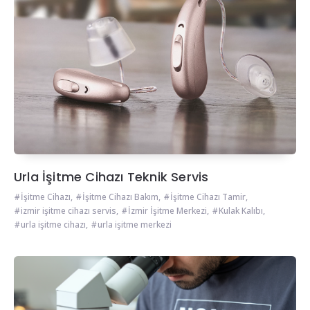
Urla İşitme Cihazı Teknik Servis
İşitme Cihazı
,
İşitme Cihazı Bakım
,
İşitme Cihazı Tamir
,
izmir işitme cihazı servis
,
İzmir İşitme Merkezi
,
Kulak Kalıbı
,
urla işitme cihazı
,
urla işitme merkezi