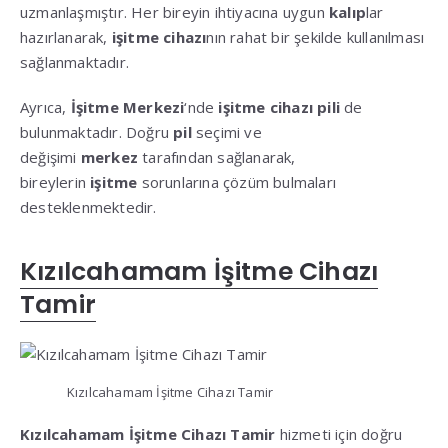
uzmanlaşmıştır. Her bireyin ihtiyacına uygun
kalıp
lar
hazırlanarak,
işitme cihazı
nın rahat bir şekilde kullanılması
sağlanmaktadır.
Ayrıca,
İşitme Merkezi
‘nde
işitme cihazı pili
de
bulunmaktadır. Doğru
pil
seçimi ve
değişimi
merkez
tarafından sağlanarak,
bireylerin
işitme
sorunlarına çözüm bulmaları
desteklenmektedir.
Kızılcahamam İşitme Cihazı
Tamir
Kızılcahamam İşitme Cihazı Tamir
Kızılcahamam İşitme Cihazı Tamir
hizmeti için doğru