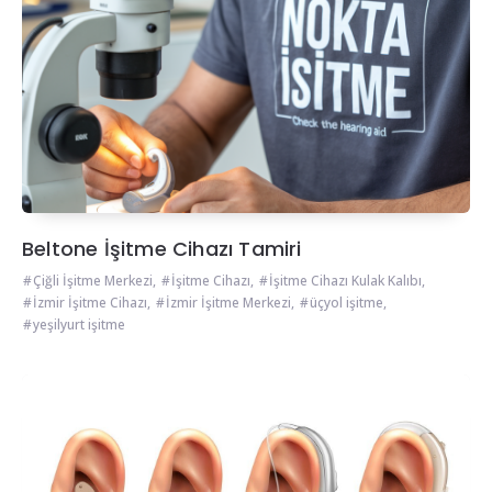
Beltone İşitme Cihazı Tamiri
Çiğli İşitme Merkezi
,
İşitme Cihazı
,
İşitme Cihazı Kulak Kalıbı
,
İzmir İşitme Cihazı
,
İzmir İşitme Merkezi
,
üçyol işitme
,
yeşilyurt işitme