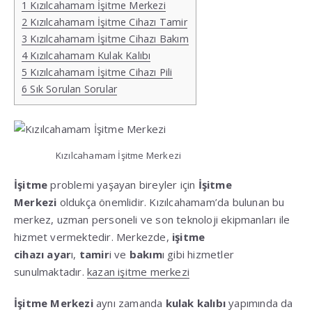
1
Kızılcahamam İşitme Merkezi
2
Kızılcahamam İşitme Cihazı Tamir
3
Kızılcahamam İşitme Cihazı Bakım
4
Kızılcahamam Kulak Kalıbı
5
Kızılcahamam İşitme Cihazı Pili
6
Sık Sorulan Sorular
Kızılcahamam İşitme Merkezi
İşitme
problemi yaşayan bireyler için
İşitme
Merkezi
oldukça önemlidir. Kızılcahamam’da bulunan bu
merkez, uzman personeli ve son teknoloji ekipmanları ile
hizmet vermektedir. Merkezde,
işitme
cihazı
ayar
ı,
tamir
i ve
bakım
ı gibi hizmetler
sunulmaktadır.
kazan işitme merkezi
İşitme Merkezi
aynı zamanda
kulak kalıbı
yapımında da