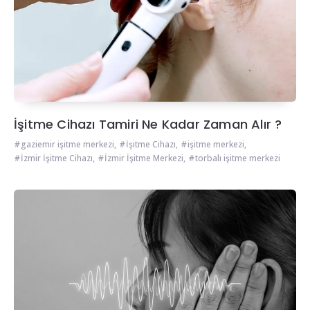
İşitme Cihazı Tamiri Ne Kadar Zaman Alır ?
gaziemir işitme merkezi
,
İşitme Cihazı
,
işitme merkezi
,
İzmir İşitme Cihazı
,
İzmir İşitme Merkezi
,
torbalı işitme merkezi