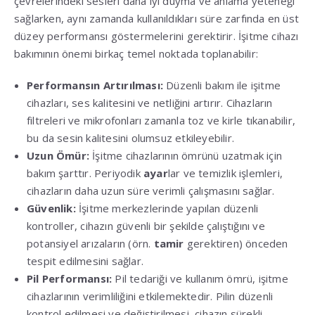
çevrelerindeki sesleri daha iyi duyma ve anlama yeteneği
sağlarken, aynı zamanda kullanıldıkları süre zarfında en üst
düzey performansı göstermelerini gerektirir. İşitme cihazı
bakımının önemi birkaç temel noktada toplanabilir:
Performansın Artırılması:
Düzenli bakım ile işitme
cihazları, ses kalitesini ve netliğini artırır. Cihazların
filtreleri ve mikrofonları zamanla toz ve kirle tıkanabilir,
bu da sesin kalitesini olumsuz etkileyebilir.
Uzun Ömür:
İşitme cihazlarının ömrünü uzatmak için
bakım şarttır. Periyodik
ayar
lar ve temizlik işlemleri,
cihazların daha uzun süre verimli çalışmasını sağlar.
Güvenlik:
İşitme merkezlerinde yapılan düzenli
kontroller, cihazın güvenli bir şekilde çalıştığını ve
potansiyel arızaların (örn.
tamir
gerektiren) önceden
tespit edilmesini sağlar.
Pil Performansı:
Pil tedariği ve kullanım ömrü, işitme
cihazlarının verimliliğini etkilemektedir. Pilin düzenli
kontrol edilmesi ve değiştirilmesi, cihazın sürekli