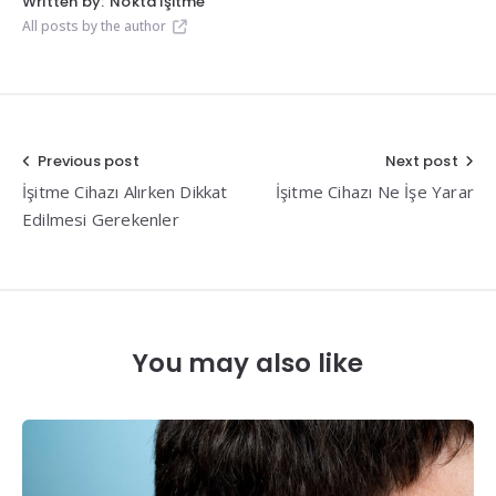
Written by:
Nokta İşitme
All posts by the author
Yazı
Previous post
Next post
İşitme Cihazı Alırken Dikkat
İşitme Cihazı Ne İşe Yarar
gezinmesi
Edilmesi Gerekenler
You may also like