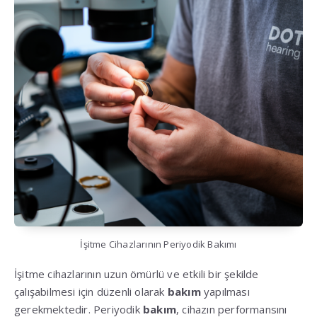
İşitme Cihazlarının Periyodik Bakımı
İşitme cihazlarının uzun ömürlü ve etkili bir şekilde
çalışabilmesi için düzenli olarak
bakım
yapılması
gerekmektedir. Periyodik
bakım
, cihazın performansını