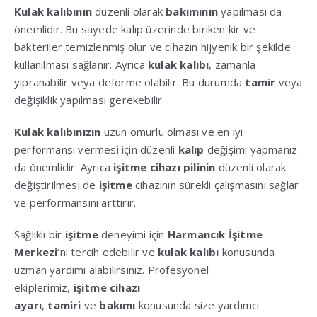
Kulak kalıbının
düzenli olarak
bakımının
yapılması da
önemlidir. Bu sayede kalıp üzerinde biriken kir ve
bakteriler temizlenmiş olur ve cihazın hijyenik bir şekilde
kullanılması sağlanır. Ayrıca
kulak kalıbı
, zamanla
yıpranabilir veya deforme olabilir. Bu durumda
tamir
veya
değişiklik yapılması gerekebilir.
Kulak kalıbınızın
uzun ömürlü olması ve en iyi
performansı vermesi için düzenli
kalıp
değişimi yapmanız
da önemlidir. Ayrıca
işitme cihazı pilinin
düzenli olarak
değiştirilmesi de
işitme
cihazının sürekli çalışmasını sağlar
ve performansını arttırır.
Sağlıklı bir
işitme
deneyimi için
Harmancık İşitme
Merkezi
‘ni tercih edebilir ve
kulak kalıbı
konusunda
uzman yardımı alabilirsiniz. Profesyonel
ekiplerimiz,
işitme cihazı
ayarı
,
tamiri
ve
bakımı
konusunda size yardımcı