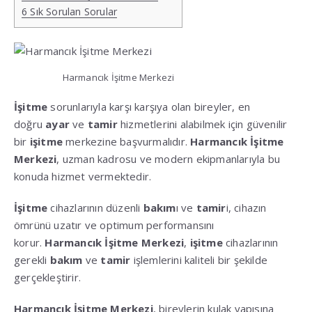
6
Sık Sorulan Sorular
Harmancık İşitme Merkezi
İşitme
sorunlarıyla karşı karşıya olan bireyler, en
doğru
ayar
ve
tamir
hizmetlerini alabilmek için güvenilir
bir
işitme
merkezine başvurmalıdır.
Harmancık İşitme
Merkezi
, uzman kadrosu ve modern ekipmanlarıyla bu
konuda hizmet vermektedir.
İşitme
cihazlarının düzenli
bakım
ı ve
tamir
i, cihazın
ömrünü uzatır ve optimum performansını
korur.
Harmancık İşitme Merkezi
,
işitme
cihazlarının
gerekli
bakım
ve
tamir
işlemlerini kaliteli bir şekilde
gerçekleştirir.
Harmancık İşitme Merkezi
, bireylerin kulak yapısına