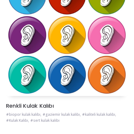
Renkli Kulak Kalıbı
biopor kulak kalıbı
,
gaziemir kulak kalıbı
,
kaliteli kulak kalıbı
,
Kulak Kalıbı
,
sert kulak kalıbı