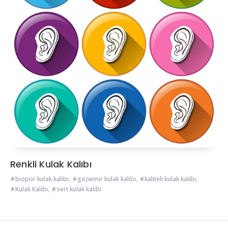
Renkli Kulak Kalıbı
biopor kulak kalıbı
,
gaziemir kulak kalıbı
,
kaliteli kulak kalıbı
,
Kulak Kalıbı
,
sert kulak kalıbı