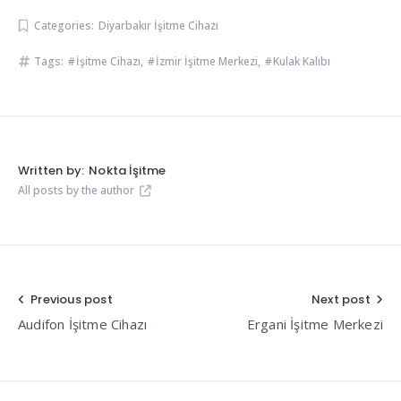
Categories:
Diyarbakır İşitme Cihazı
Tags:
İşitme Cihazı
,
İzmir İşitme Merkezi
,
Kulak Kalıbı
Written by:
Nokta İşitme
All posts by the author
Yazı
Previous post
Next post
Audifon İşitme Cihazı
Ergani İşitme Merkezi
gezinmesi