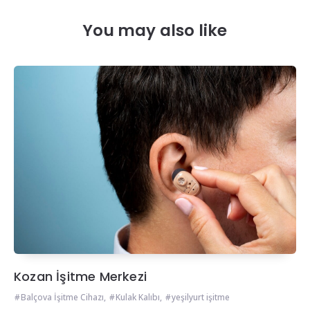
You may also like
Kozan İşitme Merkezi
Balçova İşitme Cihazı
,
Kulak Kalıbı
,
yeşilyurt işitme