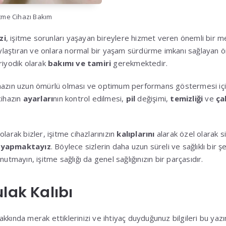
itme Cihazı Bakım
zi
, işitme sorunları yaşayan bireylere hizmet veren önemli bir mer
laylaştıran ve onlara normal bir yaşam sürdürme imkanı sağlayan ön
riyodik olarak
bakımı ve tamiri
gerekmektedir.
ihazın uzun ömürlü olması ve optimum performans göstermesi içi
cihazın
ayarları
nın kontrol edilmesi,
pil
değişimi,
temizliği
ve
ça
larak bizler, işitme cihazlarınızın
kalıplarını
alarak özel olarak si
ı yapmaktayız
. Böylece sizlerin daha uzun süreli ve sağlıklı bir şe
nutmayın, işitme sağlığı da genel sağlığınızın bir parçasıdır.
lak Kalıbı
kkında merak ettiklerinizi ve ihtiyaç duyduğunuz bilgileri bu yazım