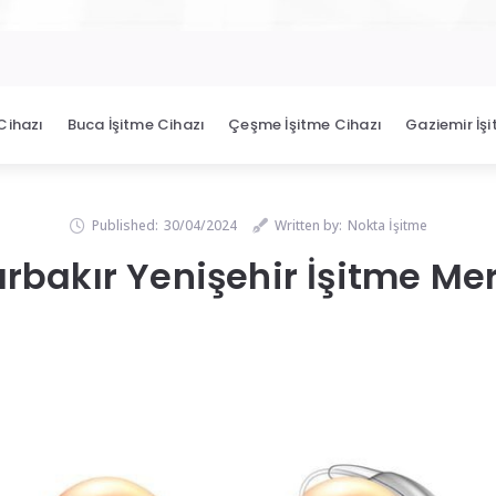
Cihazı
Buca İşitme Cihazı
Çeşme İşitme Cihazı
Gaziemir İş
Published:
30/04/2024
Written by:
Nokta İşitme
rbakır Yenişehir İşitme Me