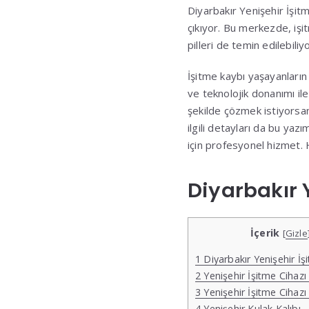
Diyarbakır Yenişehir İşit
çıkıyor. Bu merkezde, işitm
pilleri de temin edilebiliyo
İşitme kaybı yaşayanların
ve teknolojik donanımı ile
şekilde çözmek istiyorsan
ilgili detayları da bu yazı
için profesyonel hizmet.
Diyarbakır 
İçerik
[
Gizle
1
Diyarbakır Yenişehir İş
2
Yenişehir İşitme Cihazı
3
Yenişehir İşitme Cihaz
4
Yenişehir Kulak Kalıbı