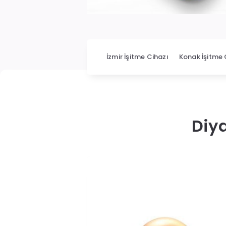
İzmir İşitme Cihazı
Konak İşitme 
Diya