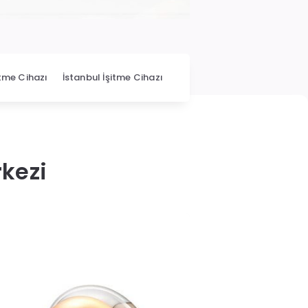
itme Cihazı
İstanbul İşitme Cihazı
rkezi