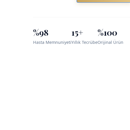
%98
15+
%100
Hasta Memnuniyeti
Yıllık Tecrübe
Orijinal Ürün