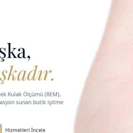
şka,
şkadır.
rçek Kulak Ölçümü (REM),
itasyon sunan butik işitme
Hizmetleri İncele