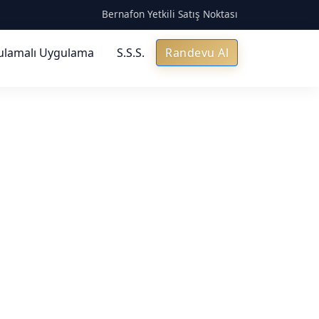
Bernafon Yetkili Satış Noktası
ulamalı Uygulama
S.S.S.
Randevu Al