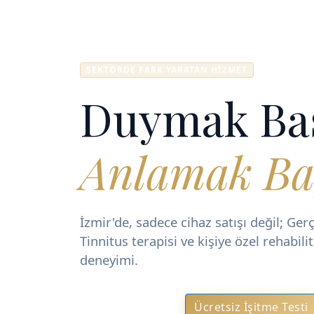
SEKTÖRDE FARK YARATAN HIZMET
Duymak Ba
Anlamak Ba
İzmir'de, sadece cihaz satışı değil; Ge
Tinnitus terapisi ve kişiye özel rehabil
deneyimi.
Ücretsiz İşitme Testi