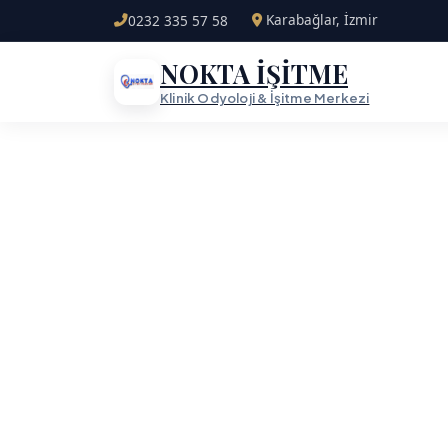
Karabağlar, İzmir
0232 335 57 58
NOKTA İŞİTME
Klinik Odyoloji & İşitme Merkezi